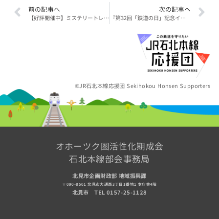
前の記事へ
次の記事へ
【好評開催中】ミステリートレイン２０２５に参加してみませんか？
『第32回「鉄道の日」記念イベント 鉄道フェスティバルin北海道』にＪＲ石北本線応援団ブースを出展します！
©JR石北本線応援団 Sekihokou Honsen Supporters
オホーツク圏活性化期成会
石北本線部会事務局
北見市企画財政部 地域振興課
〒090-8501 北見市大通西3丁目1番地1 本庁舎4階
北見市 TEL 0157-25-1128