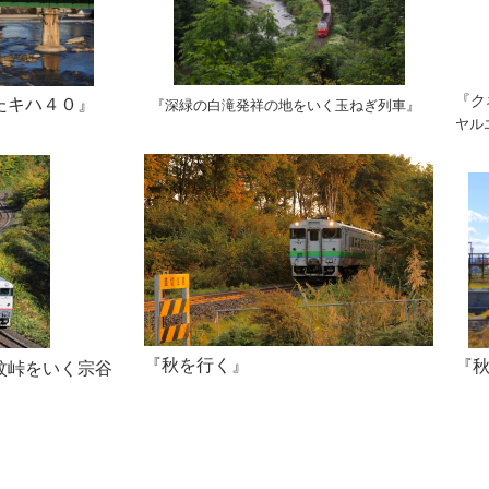
『ク
たキハ４０』
『深緑の白滝発祥の地をいく玉ねぎ列車』
ヤル
『秋を行く』
『
紋峠をいく宗谷