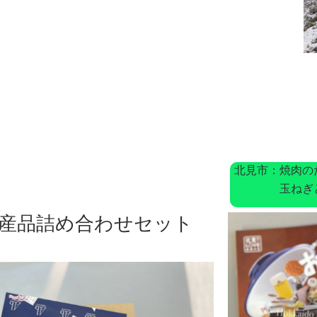
北見市：焼肉の
玉ねぎとチ
産品詰め合わせセット