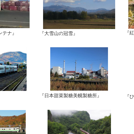
『
ンテナ』
『大雪山の冠雪』
『日本甜菜製糖美幌製糖所』
『