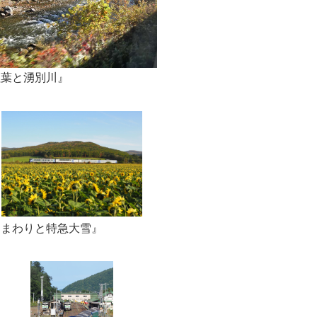
紅葉と湧別川』
ひまわりと特急大雪』