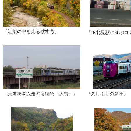
『紅葉の中を走る紫水号』
『JR北見駅に並ぶコ
『美禽橋を疾走する特急「大雪」』
『久しぶりの新車』