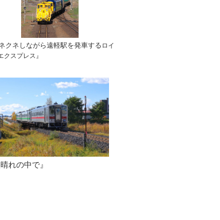
ネクネしながら遠軽駅を発車する
ロイ
エクスプレス』
秋晴れの中で』