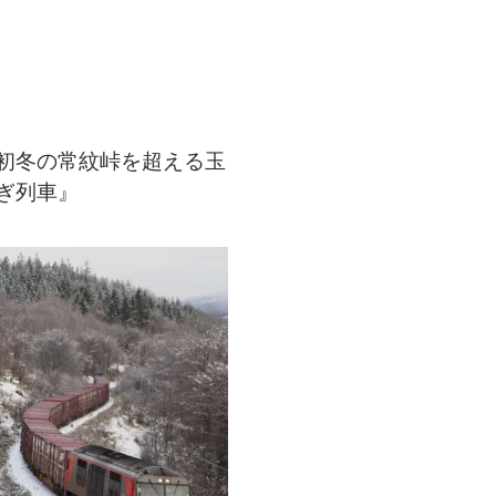
初冬の常紋峠を超える玉
ぎ列車』