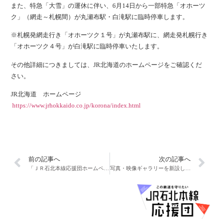
また、特急「大雪」の運休に伴い、6月14日から一部特急「オホーツ
ク」（網走～札幌間）が丸瀬布駅・白滝駅に臨時停車します。
※札幌発網走行き「オホーツク１号」が丸瀬布駅に、網走発札幌行き
「オホーツク４号」が白滝駅に臨時停車いたします。
その他詳細につきましては、JR北海道のホームページをご確認くだ
さい。
JR北海道 ホームページ
https://www.jrhokkaido.co.jp/korona/index.html
前の記事へ
次の記事へ
「ＪＲ石北本線応援団ホームページ」が開設されました
写真・映像ギャラリーを新設しました